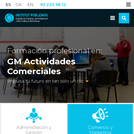
ES
CA
EN
93 225 38 12
Formación profesional en:
GM Actividades
Comerciales
Impulsa tu futuro en tan solo un clic
Administración y
Comercio y
Gestión
Marketing