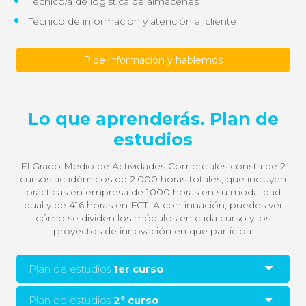
Técnico/a de logística de almacenes
Técnico de información y atención al cliente
Pide información y hablemos
Lo que aprenderás. Plan de
estudios
El Grado Medio de Actividades Comerciales consta de 2
cursos académicos de 2.000 horas totales, que incluyen
prácticas en empresa de 1000 horas en su modalidad
dual y de 416 horas en FCT. A continuación, puedes ver
cómo se dividen los módulos en cada curso y los
proyectos de innovación en que participa.
Plan de estudios
1er curso
Plan de estudios
2º curso