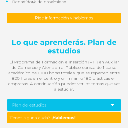
Repartidor/
a de
proximidad
Pide información y hablemos
Lo que aprenderás. Plan de
estudios
El Programa de Formación e Inserción (
PFI
) en Auxiliar
de Comercio y Atención al Público consta de 1 curso
académico de 1000 horas totales, que se reparten entre
820 horas en el centro y un mínimo 180 prácticas en
empresas. A continuación puedes ver los temas que vas
a estudiar.
Plan de estudios
Tienes alguna duda?