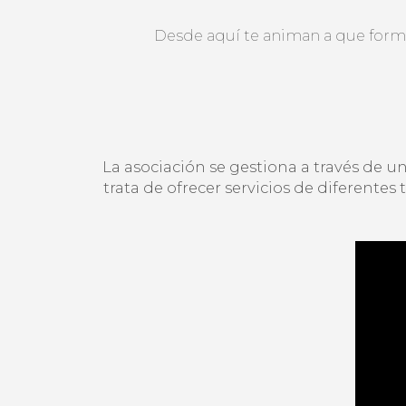
Desde aquí te animan a que formes
La asociación se gestiona a través de u
trata de ofrecer servicios de diferente