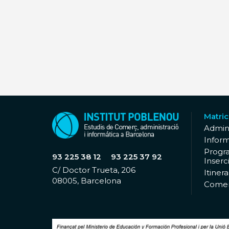
Matric
Admini
Infor
Progr
93 225 38 12
93 225 37 92
Inserc
C/ Doctor Trueta, 206
Itiner
08005, Barcelona
Comer