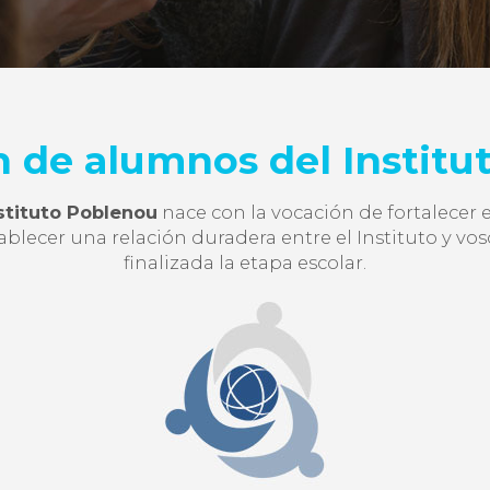
n de alumnos del Institu
stituto Poblenou
nace con la vocación de fortalecer e
lecer una relación duradera entre el Instituto y vos
finalizada la etapa escolar.