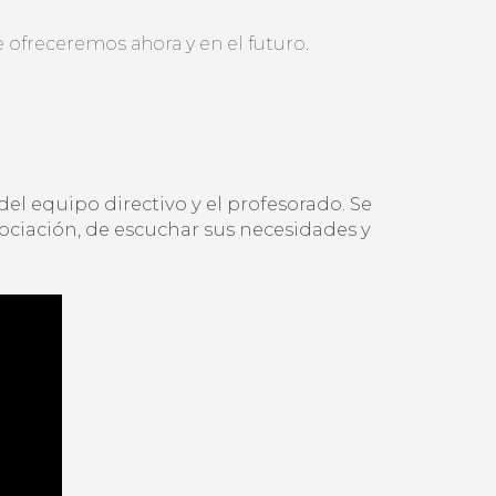
 ofreceremos ahora y en el futuro.
el equipo directivo y el profesorado. Se
sociación, de escuchar sus necesidades y