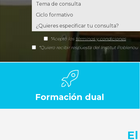
*Acepto los
términos y condiciones
*Quiero recibir respuesta del Institut Poblenou
Formación dual
El