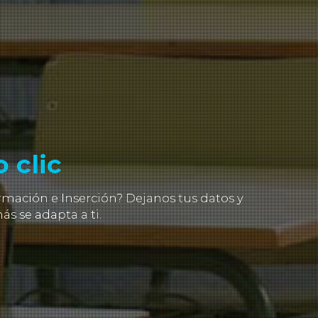
 clic
mación e Inserción? Dejanos tus datos y
s se adapta a ti.