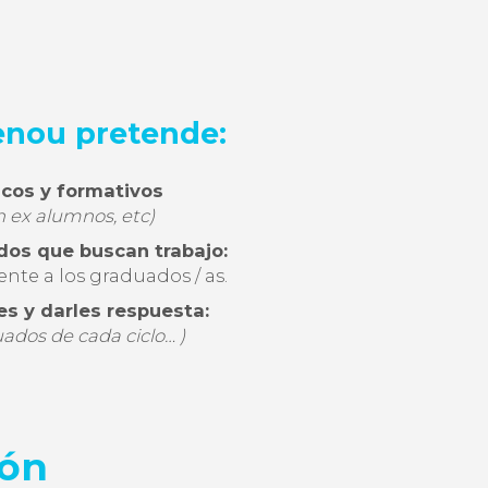
lenou pretende:
icos y formativos
n ex alumnos, etc)
dos que buscan trabajo:
ente a los graduados / as.
s y darles respuesta:
ados de cada ciclo… )
ión