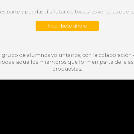
 parte y puedas disfrutar de todas las ventajas que te
Inscríbete ahora
n grupo de alumnos voluntarios, con la colaboración d
s tipos a aquellos miembros que formen parte de la a
propuestas.