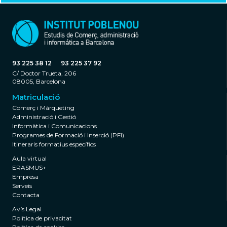
93 225 38 12
93 225 37 92
C/ Doctor Trueta, 206
08005, Barcelona
Matriculació
Comerç i Màrqueting
Administració i Gestió
Informàtica i Comunicacions
Programes de Formació i Inserció (PFI)
Itineraris formatius específics
Aula virtual
ERASMUS+
Empresa
Serveis
Contacta
Avís Legal
Política de privacitat