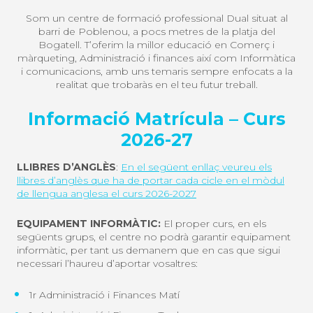
Som un centre de formació professional Dual situat al
barri de Poblenou, a pocs metres de la platja del
Bogatell. T’oferim la millor educació en Comerç i
màrqueting, Administració i finances així com Informàtica
i comunicacions, amb uns temaris sempre enfocats a la
realitat que trobaràs en el teu futur treball.
Informació Matrícula – Curs
2026-27
LLIBRES D’ANGLÈS
:
En el següent enllaç veureu els
llibres d’anglès que ha de portar cada cicle en el mòdul
de llengua anglesa el curs 2026-2027
EQUIPAMENT INFORMÀTIC:
El proper curs, en els
següents grups, el centre no podrà garantir equipament
informàtic, per tant us demanem que en cas que sigui
necessari l’haureu d’aportar vosaltres:
1r Administració i Finances Matí