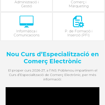
Administració i
Comerç i
Gestió
Màrqueting
Informàtica i
P. de Formació i
Comunicacions
Inserció (PFI)
Nou Curs d’Especialització en
Comerç Electrònic
El proper curs 2026-27, a l’INS Poblenou impartirem el
Curs d’Especialització de Comerç Electrònic, per més
informació: