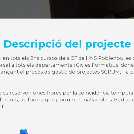
Descripció del projecte
ix en tots els 2ns cursos dels CF de l’INS Poblenou,
ersal a tots els departaments i Cicles Formatius, donan
jançant el procés de gestió de projectes SCRUM, i, a 
 es reserven unes hores per la coincidència temporal 
iferents, de forma que puguin treballar plegats, d’aq
t.