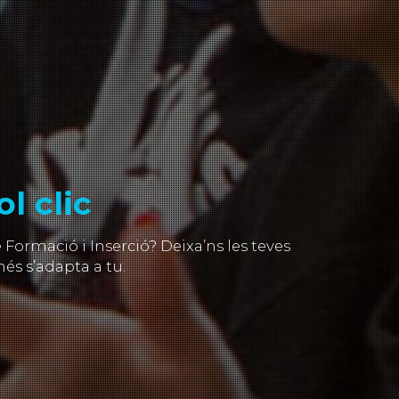
l clic
ormació i Inserció? Deixa’ns les teves
és s’adapta a tu.