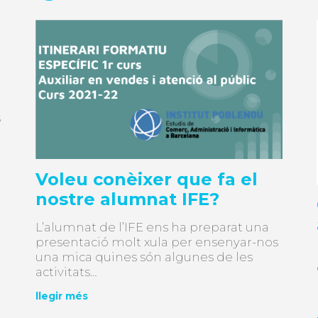
s
Voleu conèixer que fa el
nostre alumnat IFE?
L’alumnat de l’IFE ens ha preparat una
presentació molt xula per ensenyar-nos
una mica quines són algunes de les
activitats…
llegir més