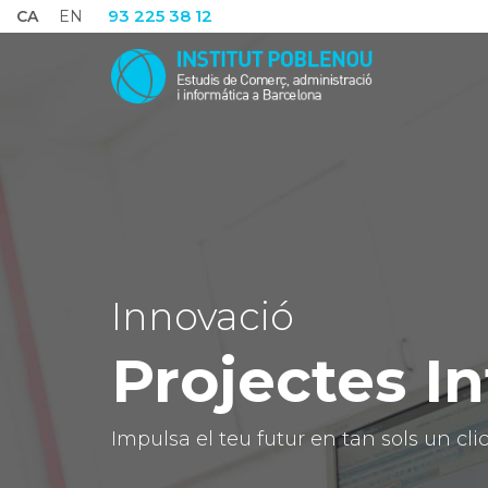
93 225 38 12
CA
EN
Innovació
Projectes In
Impulsa el teu futur en tan sols un cli