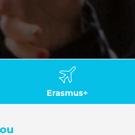
Erasmus+
nou