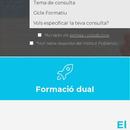
*Accepto els
termes i condicions
*Vull rebre resposta del Institut Poblenou
Formació dual
El