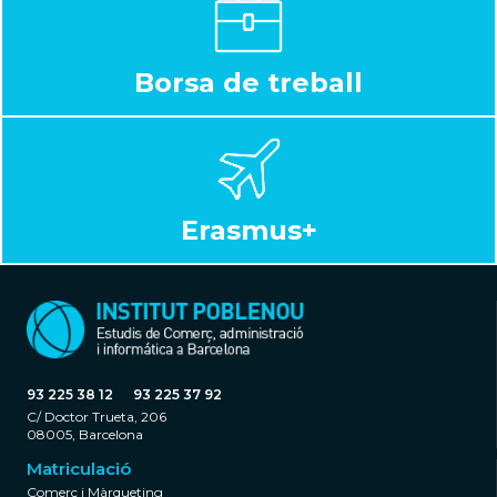
Borsa de treball
Erasmus+
93 225 38 12
93 225 37 92
C/ Doctor Trueta, 206
08005, Barcelona
Matriculació
Comerç i Màrqueting