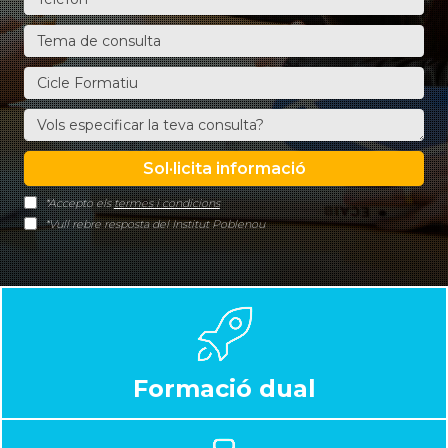
*Accepto els
termes i condicions
*Vull rebre resposta del Institut Poblenou
Formació dual