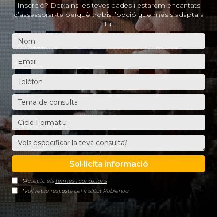
Inserció? Deixa’ns les teves dades i estarem encantats
d’assessorar-te perquè trobis l’opció que més s’adapta a
tu.
*Accepto els
termes i condicions
*Vull rebre resposta del Institut Poblenou