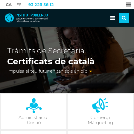
CA
ES
93 225 38 12
Tràmits de Secretaria
Certificats de català
Impulsa el teu futur en tan sols un clic
Administració i
Comerç i
Gestió
Màrqueting