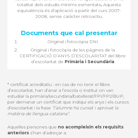
totalitat dels estudis mínims esmentats
.
Aquesta
equivalència és d’aplicació a partir del curs 2007-
2008, sense caràcter retroactiu.
Original i fotocòpia DNI
Original i fotocòpia de les pàgines de la
CERTIFICACIÓ D’ANYS D’ESCOLARITAT del llibre
d’escolaritat de
Primària i Secundària
* certificat acreditatiu : en cas de no tenir el llibre
d’escolaritat, han d’anar a l’escola o institut on van
estudiar la primària/secundària/batxillerat/FPI/FP2/BUP,
per demanar un certificat que indiqui els anys i els cursos
d’escolaritat i la frase
“l’alumne ha cursat i aprovat la
matèria de llengua catalana”.
Aquelles persones que
no acompleixin els requisits
anteriors
s’han d’adreçar a: