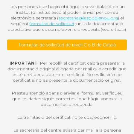
Les persones que hagin obtingut la seva titulació en un
institut (o institut escola) poden enviar per correu
electrònic a secretaria (
secretaria@iespoblenou.org
) el
següent
formulari de sol·licitud
junt a la documentació
acreditativa que es compleixen els requesits (veure taula)
Formulari de sol·licitud de nivell C o B de Català
IMPORTANT
: Per recollir el certificat caldrà presentar la
documentació original al·legada per mail que acrediti que
es té dret per a obtenir el certificat. No es lliurarà cap
certificat si no es presenta la documentació original.
Presteu atenció abans d’enviar el formulari, verifiqueu
que les dades siguin correctes i que hàgiu annexat la
documentació requerida.
La tramitació del certificat no té cost econòmic.
La secretaria del centre avisarà per mail a la persona