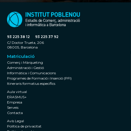
93 225 38 12
93 225 37 92
C/ Doctor Trueta, 206
08005, Barcelona
Matriculació
Comerç i Màrqueting
Administració i Gestió
Informàtica i Comunicacions
Programes de Formació i Inserció (PFI)
Itineraris formatius específics
Aula virtual
ERASMUS+
Empresa
Serveis
Contacta
Avís Legal
Política de privacitat