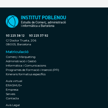
93 225 38 12
93 225 37 92
C/ Doctor Trueta, 206
08005, Barcelona
Matriculació
Comerç i Màrqueting
Administració i Gestió
Informàtica i Comunicacions
Programes de Formació i Inserció (PFI)
Itineraris formatius específics
Aula virtual
ERASMUS+
Empresa
Serveis
Contacta
Avís Legal