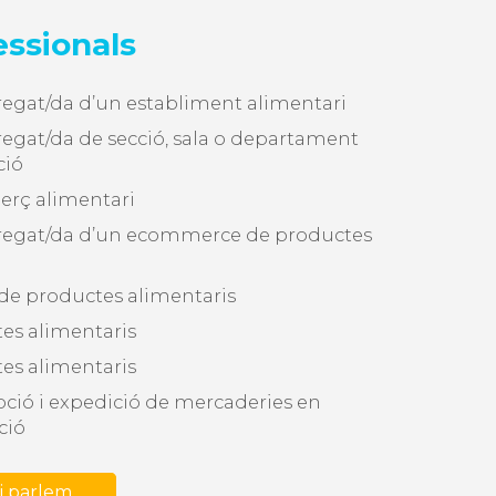
essionals
egat/da d’un establiment alimentari
egat/da de secció, sala o departament
ció
merç alimentari
regat/da d’un ecommerce de productes
 de productes alimentaris
es alimentaris
es alimentaris
ció i expedició de mercaderies en
ció
i parlem