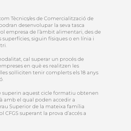
com Tècnics/es de Comercialització de
podran desenvolupar la seva tasca
ol empresa de l’àmbit alimentari, des de
superfícies, siguin físiques o en línia i
ri.
odalitat, cal superar un procés de
 empreses en què es realitzen les
es sol·liciten tenir complerts els 18 anys
ó.
e superin aquest cicle formatiu obtenen
tjà amb el qual poden accedir a
Grau Superior de la mateixa família
vol CFGS superant la prova d’accés a