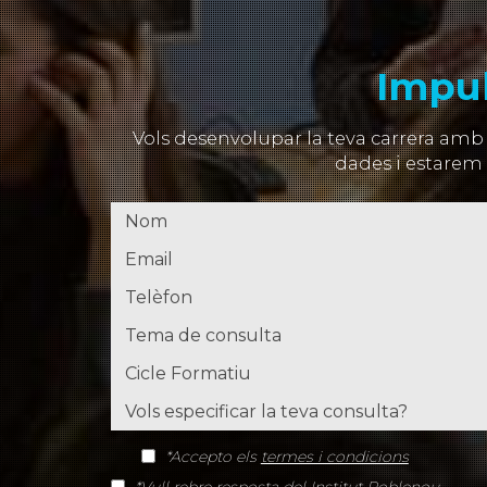
Impul
Vols desenvolupar la teva carrera amb
dades i estarem 
*Accepto els
termes i condicions