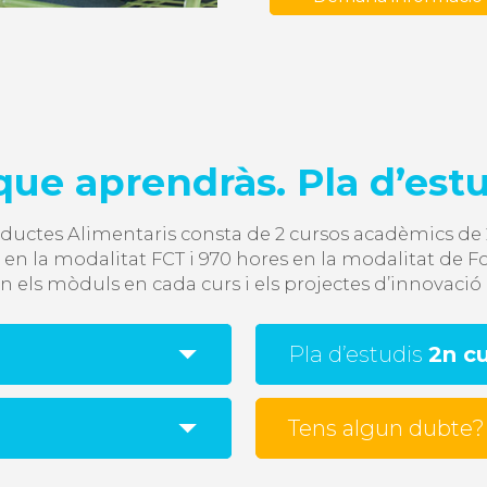
que aprendràs. Pla d’est
ductes Alimentaris consta de 2 cursos acadèmics de 2
n la modalitat FCT i 970 hores en la modalitat de F
n els mòduls en cada curs i els projectes d’innovació 
Pla d’estudis
2n c
Tens algun dubte?