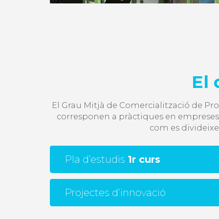
El 
El Grau Mitjà de Comercialització de Pro
corresponen a pràctiques en empreses e
com es divideixe
Pla d’estudis
1r curs
Projectes d’innovació