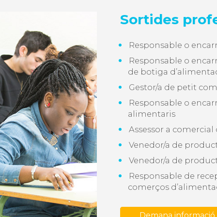
Sortides prof
Responsable o encarr
Responsable o encarr
de botiga d’alimenta
Gestor/a de petit co
Responsable o encar
alimentaris
Assessor a comercial
Venedor/a de product
Venedor/a de product
Responsable de recep
comerços d’alimenta
Demana informació 