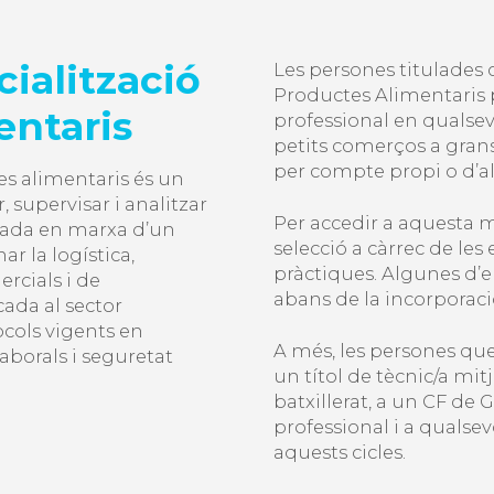
ialització
Les persones titulades 
Productes Alimentaris 
entaris
professional en qualsev
petits comerços a grans 
per compte propi o d’alt
es alimentaris és un
 supervisar i analitzar
Per accedir a aquesta m
osada en marxa d’un
selecció a càrrec de les
r la logística,
pràctiques. Algunes d’ell
rcials i de
abans de la incorporaci
ada al sector
ocols vigents en
A més, les persones qu
laborals i seguretat
un títol de tècnic/a mi
batxillerat, a un CF de 
professional i a qualse
aquests cicles.