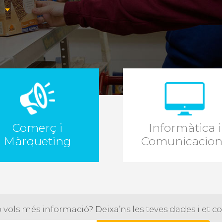
c
Comerç i
Informàtica i
Màrqueting
Comunicacion
 vols més informació? Deixa’ns les teves dades i et 