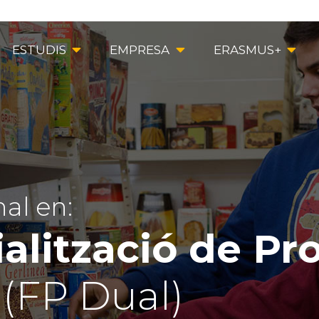
ESTUDIS
EMPRESA
ERASMUS+
al en:
lització de Pr
s
(FP Dual)