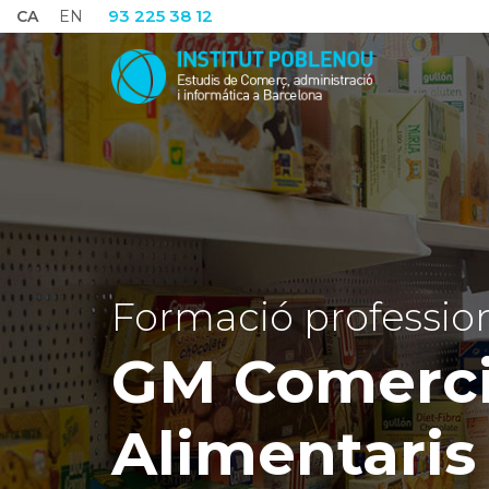
93 225 38 12
CA
EN
Formació profession
GM Comercia
Alimentari