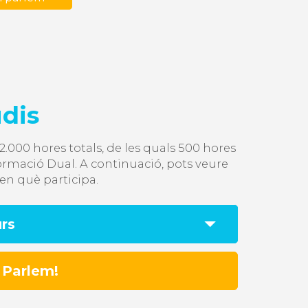
udis
.000 hores totals, de les quals 500 hores
ormació Dual. A continuació, pots veure
en què participa.
urs