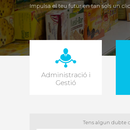
Impulsa el teu futur en tan sols un cli
Administració i
Gestió
Tens algun dubte o