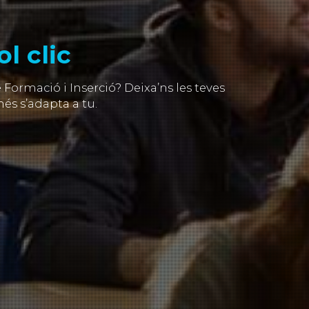
l clic
ormació i Inserció? Deixa’ns les teves
és s’adapta a tu.