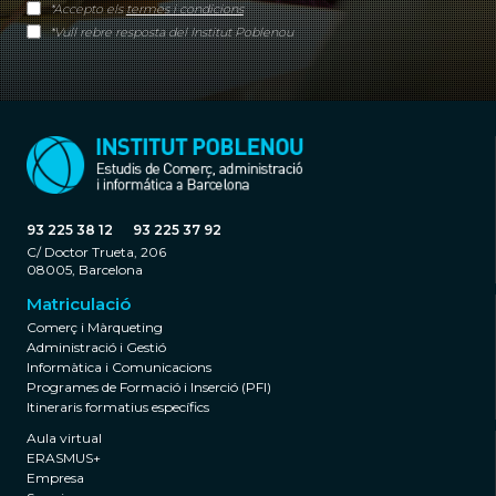
*Accepto els
termes i condicions
*Vull rebre resposta del Institut Poblenou
93 225 38 12
93 225 37 92
C/ Doctor Trueta, 206
08005, Barcelona
Matriculació
Comerç i Màrqueting
Administració i Gestió
Informàtica i Comunicacions
Programes de Formació i Inserció (PFI)
Itineraris formatius específics
Aula virtual
ERASMUS+
Empresa