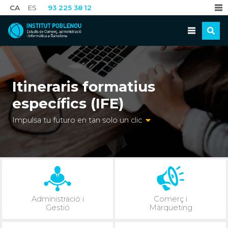
CA
ES
93 225 38 12
Itineraris formatius
específics (IFE)
Impulsa tu futuro en tan solo un clic
Administració i
Comerç i
Gestió
Màrqueting