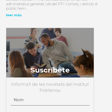
administratius generals i els del PFI Comerç i atenció al
públic hem …
leer más
Suscríbete
Informa’t de les novetats del Institut
Poblenou