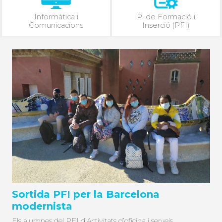
Informàtica i
P. de Formació i
Comunicacions
Inserció (PFI)
Sortida PFI per la Barcelona
modernista
Els alumnes del PFI d’Activitats d’oficina i serveis