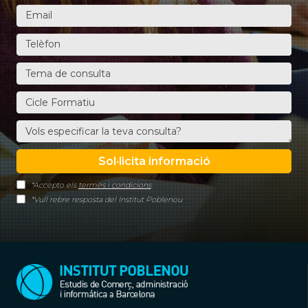
*Accepto els
termes i condicions
*Vull rebre resposta del Institut Poblenou