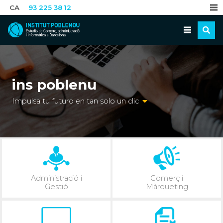
CA
93 225 38 12
ins poblenu
Impulsa tu futuro en tan solo un clic
Administració i
Comerç i
Gestió
Màrqueting