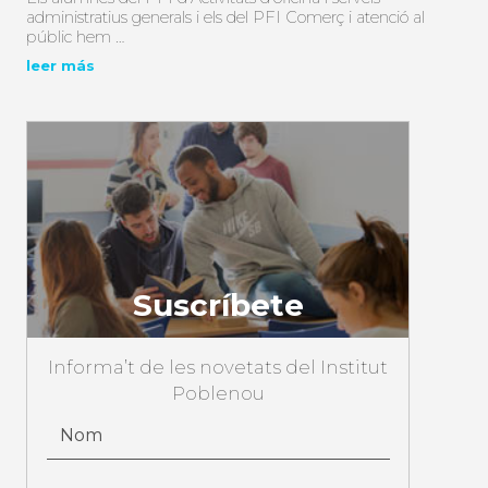
administratius generals i els del PFI Comerç i atenció al
públic hem …
leer más
Suscríbete
Informa’t de les novetats del Institut
Poblenou