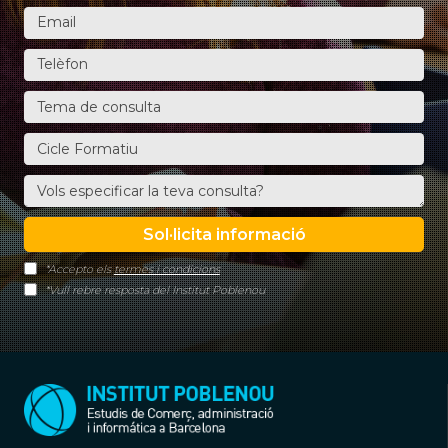
*Accepto els
termes i condicions
*Vull rebre resposta del Institut Poblenou