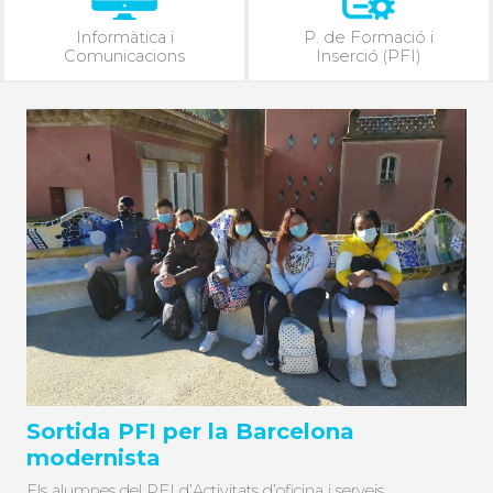
Informàtica i
P. de Formació i
Comunicacions
Inserció (PFI)
Sortida PFI per la Barcelona
modernista
Els alumnes del PFI d’Activitats d’oficina i serveis